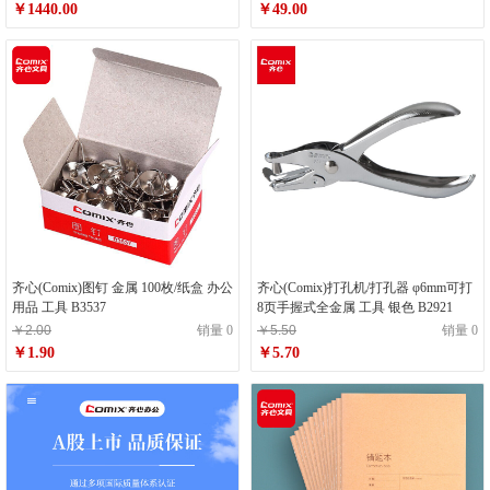
￥1440.00
￥49.00
齐心(Comix)图钉 金属 100枚/纸盒 办公
齐心(Comix)打孔机/打孔器 φ6mm可打
用品 工具 B3537
8页手握式全金属 工具 银色 B2921
￥2.00
销量 0
￥5.50
销量 0
￥1.90
￥5.70