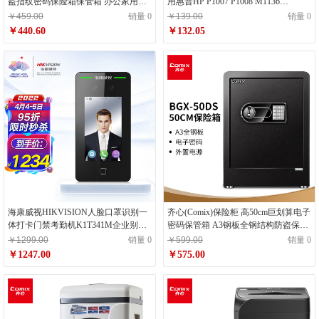
盗指纹密码保险箱保管箱 办公家用防
用惠普HP P1007 P1008 M1136
盗保管柜BGX-M&D-2825ZW灰浅灰
M1213NF M1216nfh P1106 P1108
￥459.00
销量 0
￥139.00
销量 0
￥440.60
￥132.05
海康威视HIKVISION人脸口罩识别一
齐心(Comix)保险柜 高50cm巨划算电子
体打卡门禁考勤机K1T341M企业别墅
密码保管箱 A3钢板全钢结构防盗保险
学校单元楼公寓宿舍电梯可视对讲机
箱 办公家用BGX-50DS
￥1299.00
销量 0
￥599.00
销量 0
￥1247.00
￥575.00