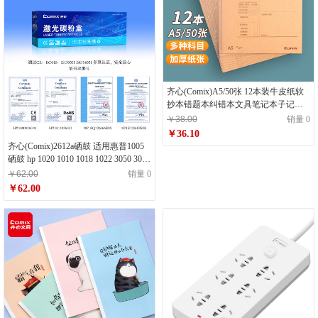
齐心(Comix)A5/50张 12本装牛皮纸软
抄本错题本纠错本文具笔记本子记事
本日记本作业本 C4142
￥38.00
销量 0
￥36.10
齐心(Comix)2612a硒鼓 适用惠普1005
硒鼓 hp 1020 1010 1018 1022 3050 3015
佳能2900 lbp3000 打印机墨盒
￥62.00
销量 0
￥62.00