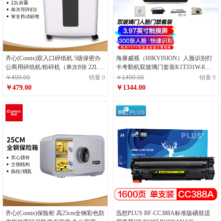
齐心(Comix)双入口碎纸机 5级保密办
海康威视（HIKVISION）人脸识别打
公商用碎纸机/粉碎机（单次8张 22L 持
卡考勤机双玻璃门套装K1T331W-8企
续30分钟 可碎纸/卡/光盘）S52208
业医院商场学校餐厅车站防疫门禁打
￥499.00
销量 0
￥1400.00
销量 0
卡机
￥479.00
￥1344.00
齐心(Comix)保险柜 高25cm全钢彩色防
迅想PLUS BF-CC388A标准版硒鼓适