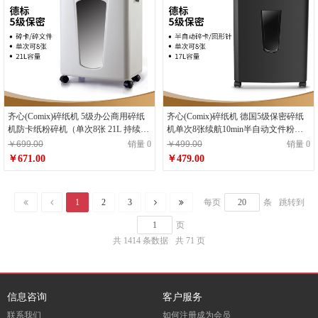
齐心(Comix)碎纸机 5级办公商用碎纸
齐心(Comix)碎纸机 德国5级保密碎纸
机防卡纸粉碎机（单次8张 21L 持续10
机单次8张续航10min半自动文件粉碎
分钟 可碎纸/卡/文件）S355-QX01
机17L S338（碎纸/可拆信封）
￥699.00
销量 0
￥499.00
销量 0
￥671.00
￥479.00
1
2
3
每页
条
跳转到
页
共 1414 条数据
共 71 页
信息咨询
客户服务
联系我们
如何注册成为会员