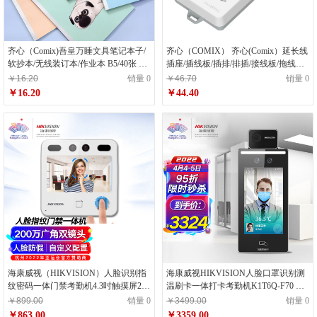
齐心（Comix)吾皇万睡文具笔记本子/
齐心（COMIX） 齐心(Comix）延长线
软抄本/无线装订本/作业本 B5/40张 4
插座/插线板/插排/排插/接线板/拖线板
本装 WHCW6401
6位30孔总控3米PC-WZ635
￥16.20
销量 0
￥46.70
销量 0
￥16.20
￥44.40
海康威视（HIKVISION）人脸识别指
海康威视HIKVISION人脸口罩识别测
纹密码一体门禁考勤机4.3吋触摸屏200
温刷卡一体打卡考勤机K1T6Q-F70 企
万双摄像头面部识别打卡机D10 Pro
业医院商场餐厅学校车站防疫系统门
￥899.00
销量 0
￥3499.00
销量 0
禁机
￥863.00
￥3359.00