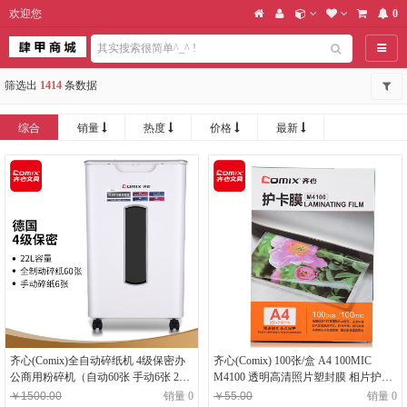
欢迎您
0
导航
筛选出
1414
条数据
综合
销量
热度
价格
最新
齐心(Comix)全自动碎纸机 4级保密办
齐心(Comix) 100张/盒 A4 100MIC
公商用粉碎机（自动60张 手动6张 22L
M4100 透明高清照片塑封膜 相片护卡
持续10分钟 可碎纸/卡/光盘）S901
膜 过塑膜
￥1500.00
销量 0
￥55.00
销量 0