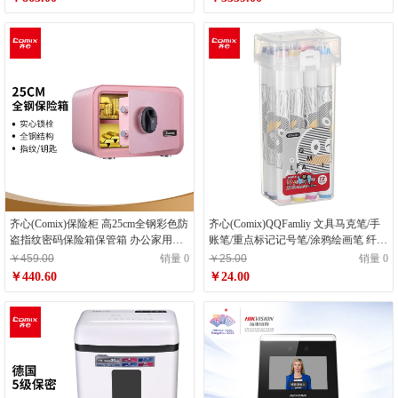
齐心(Comix)保险柜 高25cm全钢彩色防
齐心(Comix)QQFamliy 文具马克笔/手
盗指纹密码保险箱保管箱 办公家用防
账笔/重点标记记号笔/涂鸦绘画笔 纤维
盗保管柜BGX-M/D-2825ZW粉金
笔头 12色 QFMK01-12
￥459.00
销量 0
￥25.00
销量 0
￥440.60
￥24.00