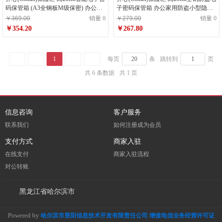
码保管箱 (A3全钢板M级保密) 办公家
子密码保管箱 办公家用防盗小型隐形
用防盗 BGX-28DS
保管柜BGX-25X黑色
￥369.00
销量 0
￥279.00
销量 0
￥354.20
￥267.80
1
每页
条
跳转到
页
共 6 条数据
共 1 页
信息咨询
客户服务
联系我们
如何注册成为会员
支付方式
商家入驻
在线支付
商家入驻流程
对公转账
黑龙江省哈尔滨市
Powered by
哈尔滨市昱阳信息技术开发有限责任公司 增值电信业务经营许可证