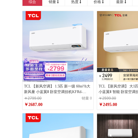
综合
销量
热度
价格
最新
TCL 【新风空调】 1.5匹 新一级 60m³/h大
TCL 【新风空调】 大1
新风量 小蓝翼Ⅱ 卧室空调挂机KFRd-
小蓝翼Ⅱ 智能 卧室空调挂
35GW/D-SWA11Bp(B1)京东小家
26GW/D-SWA11Bp(B1
￥2799.00
销量 0
￥2599.00
￥2687.00
￥2495.00