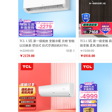
TCL 1.5匹 新一级能效 变频冷暖 京鲤 智能
TCL1.5匹 新一级变频 
以旧换新 壁挂式 挂式空调挂机KFRd-
级变频 柔风 圆柱柜机
35GW/D-XG21Bp(B1)京东小家
￥2249.00
销量 0
￥7198.00
￥2159.00
￥6910.00