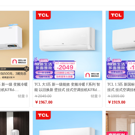
匹 新一级 变频冷暖
TCL 大1匹 新一级能效 变频冷暖 F系列 智
TCL 1.5匹 新
机KFRd-
能 以旧换新 壁挂式 挂式空调挂机KFRd-
挂式 挂式空调挂机K
) 京东小家
26GW/D-STA11Bp(B1)京东小家
STA12Bp(B3)卧
销量 0
￥2049.00
销量 0
￥1999.00
￥1967.00
￥1919.00