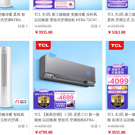
 变频冷暖 柔风 智
TCL 大3匹 新三级能效 变频冷暖 乐轩风
TCL 大2匹 新
式空调KFRd-
以旧换新 壁挂式空调挂机 KFRd-72GW/D-
柔风 空调立式 立
1)京东小家
FH11Bp(B3)卧室客厅
51LW/D-ME21B
销量 0
￥4099.00
销量 0
￥3399.00
￥3935.00
￥3263.00
 变频冷暖 智炫风
TCL 【新风空调】 1.5匹 灵悉 C12 新一级
TCL 大2匹 新一
 立柜式空调
能效 以旧换新 壁挂式 空调挂机KFRd-
能 自清洁 以旧换
p(B1)京东小家
35GW/DBp-XJ21+B1新风系统
51LW/DBp-SMQ
销量 0
￥4999.00
销量 0
￥4099.00
￥4799.00
￥3935.00