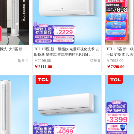
易拆洗+大3匹 新一
TCL 1.5匹 新一级能效 电量可视化技术 以
TCL 1.5匹 新
旧换新 壁挂式 挂式空调挂机KFRd-
一级变频 柔风 
35GW/D-STA11Bp(B1)节能省电款
销量 0
￥2199.00
销量 0
￥7698.00
￥2111.00
￥7390.00