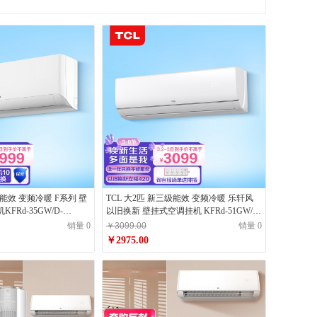
国标能效 变频冷暖 F系列 壁
TCL 大2匹 新三级能效 变频冷暖 乐轩风
FRd-35GW/D-
以旧换新 壁挂式空调挂机 KFRd-51GW/D-
室
FH11Bp(B3)卧室客厅
销量 0
￥3099.00
销量 0
￥2975.00