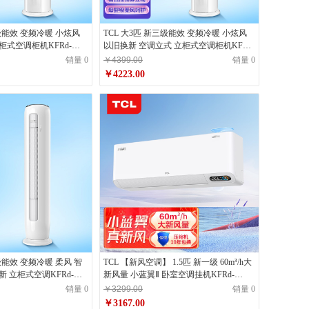
三级能效 变频冷暖 小炫风
TCL 大3匹 新三级能效 变频冷暖 小炫风
柜式空调柜机KFRd-
以旧换新 空调立式 立柜式空调柜机KFRd-
p(B3)客厅
72LW/D-ME23Bp(B3)客厅
销量 0
￥4399.00
销量 0
￥4223.00
级能效 变频冷暖 柔风 智
TCL 【新风空调】 1.5匹 新一级 60m³/h大
新 立柜式空调KFRd-
新风量 小蓝翼Ⅱ 卧室空调挂机KFRd-
11(B1)京东小家
35GW/D-SWA11Bp(B1) 智能
销量 0
￥3299.00
销量 0
￥3167.00