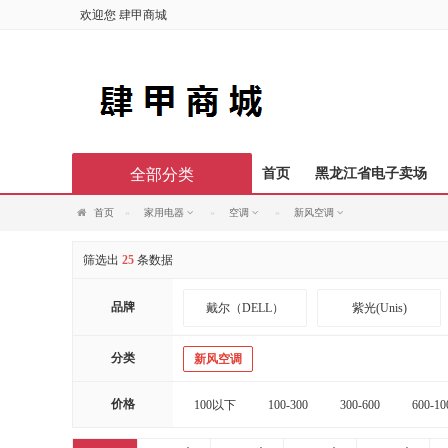
欢迎您
肆甲商城
全部分类
首页
黑龙江省电子卖场
首页
家用电器
空调
新风空调
筛选出
25
条数据
品牌
戴尔（DELL）
紫光(Unis)
施华蔻
丝蕴
分类
新风空调
天存信息
迅想
价格
100以下
100-300
300-600
600-10
20000以上