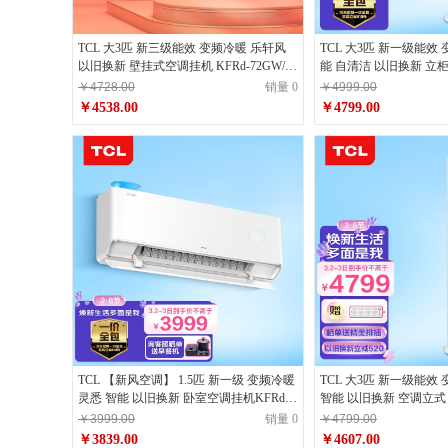
TCL 大3匹 新三级能效 变频冷暖 乐轩风
TCL 大3匹 新一级能效
以旧换新 壁挂式空调挂机 KFRd-72GW/D-
能 自清洁 以旧换新 立柜
FH11Bp(B3)卧室客厅
72LW/DBp-SMQ11(B
￥4728.00
销量 0
￥4999.00
￥4538.00
￥4799.00
TCL 【新风空调】 1.5匹 新一级 变频冷暖
TCL 大3匹 新一级能效
灵悉 智能 以旧换新 卧室空调挂机KFRd-
智能 以旧换新 空调立式
35GW/DBp-XJ11+B1新风系统
KFRd-72LW/D-ME21B
￥3999.00
销量 0
￥4799.00
￥3839.00
￥4607.00