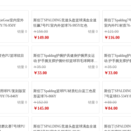
kieGear室内室外
斯伯丁SPALDING竞速头盔篮球满血全速
斯伯丁Spaldi
/76-950Y
狂飙7号PU室内外篮球76-995Y红色
室内外PU材质76-
销量 0
￥156.00
销量 0
￥121.00
￥149.00
￥116.00
V变色PU篮球炫目
斯伯丁Spalding护腕护具健身护腕男女运
斯伯丁Spaldi
动 护手腕支撑护腕针织篮球羽毛球网球跑
动 护手腕支撑
步健身透气SP8015黑均码单只
步健身透气SP80
销量 0
￥35.00
销量 0
￥35.00
￥33.00
￥33.00
比赛用球PU复刻版室
斯伯丁Spalding篮球PU材质红白蓝三色星
斯伯丁SPALDI
/76-846Y
形蓝球76-866Y
7号蓝球83-534Y/8
销量 0
￥152.00
销量 0
￥88.00
￥145.00
￥84.00
耐磨比赛7号球PU
斯伯丁SPALDING竞速头盔篮球满血全速
斯伯丁(SPALD