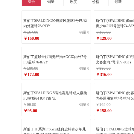
综合
销量
热度
价格
最新
斯伯丁SPALDING经典旋风篮球7号PU室
斯伯丁(SPALDING)Roo
内外蓝球76-993Y
青少年PU5号篮球74-582Y
￥167.00
销量 0
￥135.00
￥160.00
￥129.00
斯伯丁篮球全粒面无经沟AGC室内外7号
斯伯丁(SPALDING)U
PU蓝球76-872Y
比赛室内7号球77-033Y
￥180.00
销量 0
￥330.00
￥172.00
￥316.00
斯伯丁SPALDING 5号比赛足球成人蹴鞠
斯伯丁(SPALDING)
PU材质64-934Y白/蓝
内外通用篮球7号球74-570Y
￥99.00
销量 0
￥165.00
￥95.00
￥158.00
斯伯丁TF系列ProGrip经典皮料青少年儿
斯伯丁SPALDING篮球