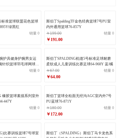
ng7号标准篮球联盟花色篮球
斯伯丁SpaldingTF金色经典篮球7号PU室
895Y绿黑红
内外通用篮球76-857Y
销量 0
￥199.00
销量 0
￥191.00
ng护腕护具健身护腕男女运
斯伯丁SPALDING机缝5号标准足球耐磨
护腕针织篮球羽毛球网球跑
柔软成人儿童训练比赛足球64-968Y 蓝/橘
15灰均码单只
销量 0
￥67.00
销量 0
￥64.00
NG 橡胶篮球素描系列室外
斯伯丁篮球全粒面无经沟AGC室内外7号
4-447Y
PU蓝球76-871Y
销量 0
￥180.00
销量 0
￥172.00
ING)比赛训练篮球7号球室
斯伯丁（SPALDING）斯伯丁马卡龙色系