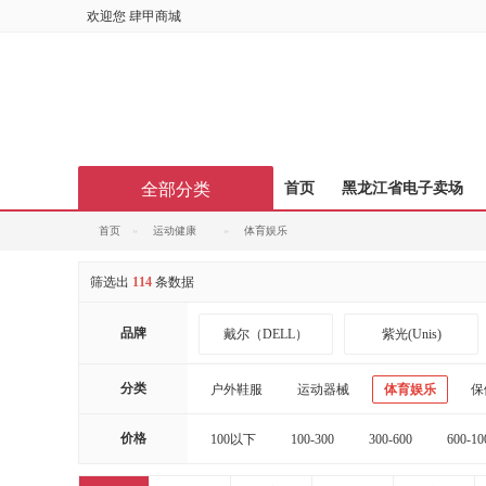
欢迎您
肆甲商城
全部分类
首页
黑龙江省电子卖场
首页
运动健康
体育娱乐
筛选出
114
条数据
品牌
戴尔（DELL）
紫光(Unis)
施华蔻
丝蕴
分类
户外鞋服
运动器械
体育娱乐
保
天存信息
迅想
价格
100以下
100-300
300-600
600-10
20000以上