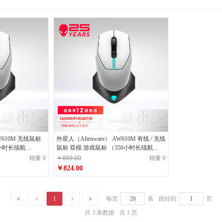
AW610M 无线鼠标
外星人（Alienware） AW610M 有线 / 无线
0小时长续航
鼠标 双模 游戏鼠标 （350小时长续航
16000DPI ）鼠标 白色
销量 0
￥859.00
销量 0
￥824.00
1
每页
条
跳转到
页
共 3 条数据
共 1 页