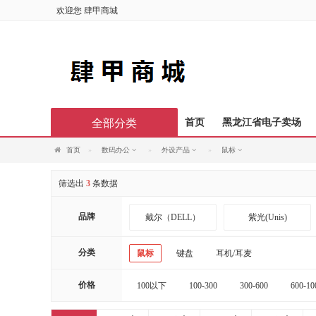
欢迎您
肆甲商城
全部分类
首页
黑龙江省电子卖场
首页
数码办公
外设产品
鼠标
筛选出
3
条数据
品牌
戴尔（DELL）
紫光(Unis)
施华蔻
丝蕴
分类
鼠标
键盘
耳机/耳麦
天存信息
迅想
价格
100以下
100-300
300-600
600-10
20000以上