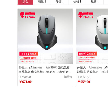
综合
销量
热度
价格
最新
外星人（Alienware） AW510M 游戏鼠标
外星人（Alienware） 
有线鼠标 电竞鼠标 (16000DPI 10键自定义
双模式 游戏鼠标 （35
编程 RGB灯效 ) 鼠标
16000DPI ）鼠标 白色
￥699.00
销量 0
￥999.00
￥671.00
￥959.00