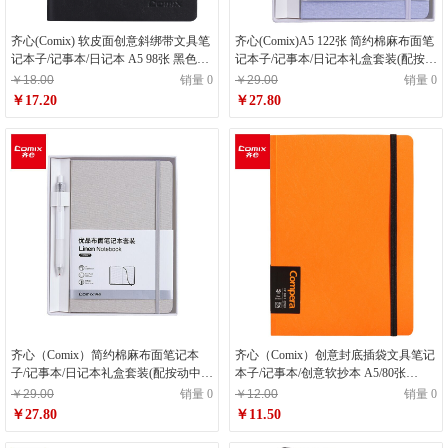
齐心(Comix) 软皮面创意斜绑带文具笔
齐心(Comix)A5 122张 简约棉麻布面笔
记本子/记事本/日记本 A5 98张 黑色
记本子/记事本/日记本礼盒套装(配按动
C5851
中性笔) 粉蓝 C5904T
￥18.00
销量 0
￥29.00
销量 0
￥17.20
￥27.80
齐心（Comix）简约棉麻布面笔记本
齐心（Comix）创意封底插袋文具笔记
子/记事本/日记本礼盒套装(配按动中性
本子/记事本/创意软抄本 A5/80张
笔) A5/122张 灰 C5904T
Compera原味系列 C7011 橙
￥29.00
销量 0
￥12.00
销量 0
￥27.80
￥11.50