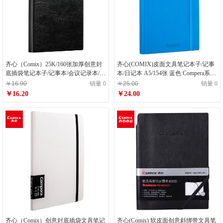
齐心（Comix）25K/160张加厚创意封
齐心(COMIX)皮面文具笔记本子/记事
底插袋笔记本子/记事本/会议记录本/日
本/日记本 A5/154张 蓝色 Compera系列
记本 ECC203
C8002
￥16.90
销量 0
￥25.00
销量 0
￥16.20
￥24.00
齐心（Comix）创意封底插袋文具笔记
齐心(Comix) 软皮面创意斜绑带文具笔