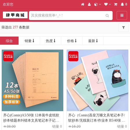
欢迎您
0
导航
筛选出
277
条数据
综合
销量
热度
价格
最新
齐心(Comix)A5/50张 12本装牛皮纸软
齐心（Comix)吾皇万睡文具笔记本子/
抄本错题本纠错本文具笔记本子记事
软抄本/无线装订本/作业本 B5/40张 4
本日记本作业本 C4142
本装 WHCW6401
￥38.00
销量 0
￥16.20
销量 0