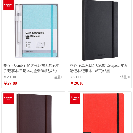
齐心（Comix）简约棉麻布面笔记本
齐心（COMIX）C8003 Compera 皮面
子/记事本/日记本礼盒套装(配按动中性
笔记本/记事本 146页A6黑
笔) A5/122张 粉绿 C5904T
￥29.00
销量 0
￥21.00
销量 0
￥27.80
￥20.10