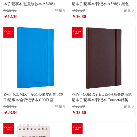
本子/记事本/创意软抄本 A5/80张
记本子/记事本/日记本 A5 98张 黑色
Compera原味系列 C7011 白
ECC5851
￥12.90
销量 0
￥17.50
销量 0
￥12.30
￥16.80
齐心（COMIX）A6/146张皮面笔记本
齐心（COMIX）B5/154张商务皮面笔
子/记事本/会议记录本 C8003 蓝
记本子/记事本/日记本 Compera精英系
列 棕色 办公文具 C8001
￥24.90
销量 0
￥35.00
销量 0
￥23.90
￥33.60