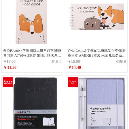
齐心(Comix) 学生四线三格单词本/随身
齐心(Comix) 学生记忆曲线复习本/随身
复习本 A7/80张 3本装 米团儿联名系列
单词本 A7/80张 3本装 米团儿联名系列
C4924
C4923
￥12.00
销量 0
￥15.00
销量 0
￥11.50
￥14.40