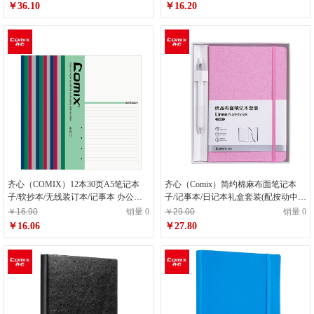
￥36.10
￥16.20
齐心（COMIX）12本30页A5笔记本
齐心（Comix）简约棉麻布面笔记本
子/软抄本/无线装订本/记事本 办公文
子/记事本/日记本礼盒套装(配按动中性
具 C4801
笔) A5/122张 粉红 C5904T
￥16.90
销量 0
￥29.00
销量 0
￥16.06
￥27.80