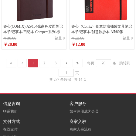
齐心(COMIX) A5/154张商务皮面笔记
齐心（Comix）创意封底插袋文具笔记
本子/记事本/日记本 Compera系列 棕色
本子/记事本/创意软抄本 A5/80张
办公文具 C8002
Compera原味系列 C7011 红
￥30.00
销量 0
￥12.50
销量 0
￥28.80
￥12.00
1
2
3
每页
条
跳转到
页
共 277 条数据
共 14 页
信息咨询
客户服务
联系我们
如何注册成为会员
支付方式
商家入驻
在线支付
商家入驻流程