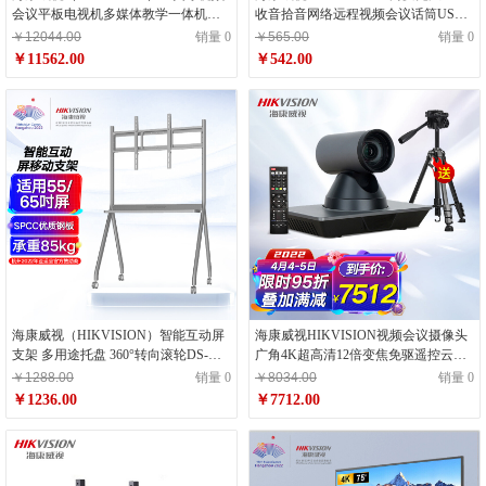
会议平板电视机多媒体教学一体机经
收音拾音网络远程视频会议话筒USB
济套装触控电子黑板白板显示屏培训
免驱蓝牙连接桌面型降噪音响扬声器
￥12044.00
销量 0
￥565.00
销量 0
教育
￥11562.00
￥542.00
海康威视（HIKVISION）智能互动屏
海康威视HIKVISION视频会议摄像头
支架 多用途托盘 360°转向滚轮DS-
广角4K超高清12倍变焦免驱遥控云台
D5ABKY2D-S
电脑笔记本远程在线网课教育
￥1288.00
销量 0
￥8034.00
销量 0
￥1236.00
￥7712.00