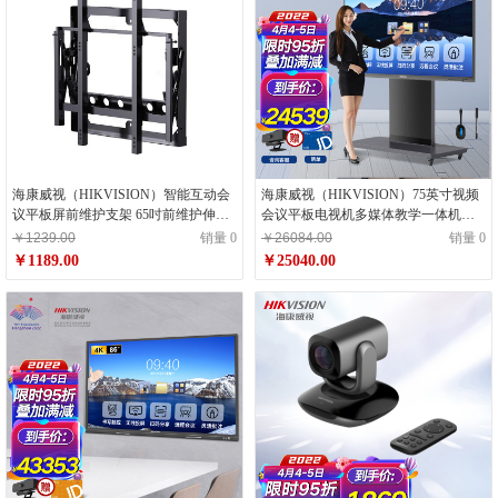
海康威视（HIKVISION）智能互动会
海康威视（HIKVISION）75英寸视频
议平板屏前维护支架 65吋前维护伸缩
会议平板电视机多媒体教学一体机豪
支架DS-D5ABKF1D-65
华套装触控电子黑板白板显示屏培训
￥1239.00
销量 0
￥26084.00
销量 0
教育
￥1189.00
￥25040.00