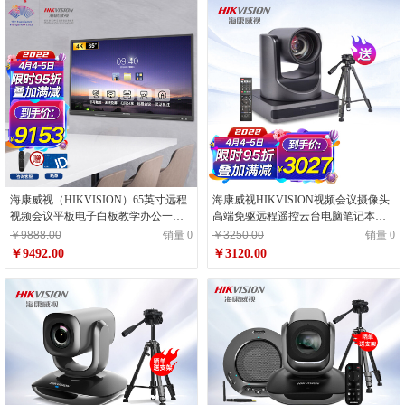
海康威视（HIKVISION）65英寸远程
海康威视HIKVISION视频会议摄像头
视频会议平板电子白板教学办公一体
高端免驱远程遥控云台电脑笔记本超
机4K超高清触摸显示智慧屏DS-
高清在线网课教育系统
￥9888.00
销量 0
￥3250.00
销量 0
D5B65RO/B
￥9492.00
￥3120.00