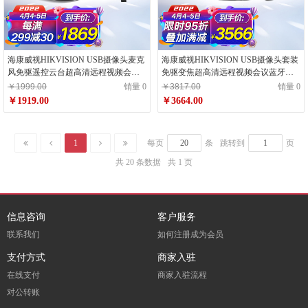
海康威视HIKVISION USB摄像头麦克
海康威视HIKVISION USB摄像头套装
风免驱遥控云台超高清远程视频会议
免驱变焦超高清远程视频会议蓝牙全
设备在线教育教学笔记本电脑台式机
向麦克风扬声器笔记本台式机解决方
￥1999.00
销量 0
￥3817.00
销量 0
案
￥1919.00
￥3664.00
1
每页
条
跳转到
页
共 20 条数据
共 1 页
信息咨询
客户服务
联系我们
如何注册成为会员
支付方式
商家入驻
在线支付
商家入驻流程
对公转账