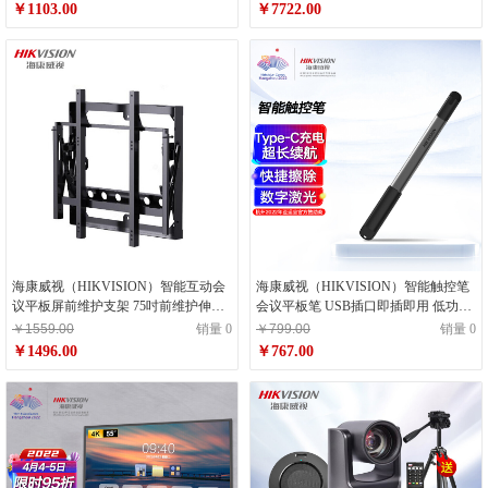
培训
￥1103.00
￥7722.00
海康威视（HIKVISION）智能互动会
海康威视（HIKVISION）智能触控笔
议平板屏前维护支架 75吋前维护伸缩
会议平板笔 USB插口即插即用 低功耗
支架DS-D5ABKF1D-75
远距离控制 会议平板专用D5AACSP3-
￥1559.00
销量 0
￥799.00
销量 0
D
￥1496.00
￥767.00