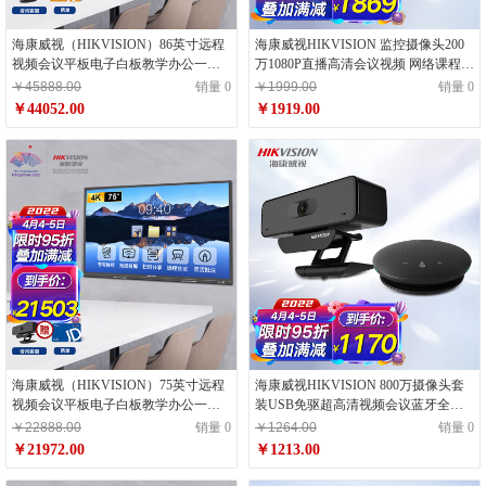
海康威视（HIKVISION）86英寸远程
海康威视HIKVISION 监控摄像头200
视频会议平板电子白板教学办公一体
万1080P直播高清会议视频 网络课程远
机4K超高清触摸显示智慧屏DS-
程视频会议 云台旋转摄像机 U102D
￥45888.00
销量 0
￥1999.00
销量 0
D5B86RO/B
￥44052.00
￥1919.00
海康威视（HIKVISION）75英寸远程
海康威视HIKVISION 800万摄像头套
视频会议平板电子白板教学办公一体
装USB免驱超高清视频会议蓝牙全向
机4K超高清触摸显示智慧屏DS-
麦克风扬声器笔记本台式机会议解决
￥22888.00
销量 0
￥1264.00
销量 0
D5B75RO/B
方案
￥21972.00
￥1213.00