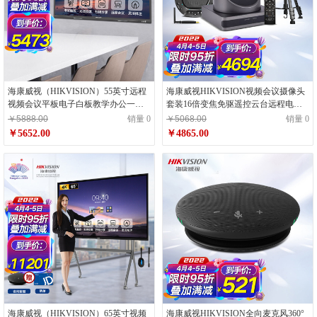
海康威视（HIKVISION）55英寸远程
海康威视HIKVISION视频会议摄像头
视频会议平板电子白板教学办公一体
套装16倍变焦免驱遥控云台远程电脑
机4K超高清触摸显示智慧屏DS-
笔记本在线网课教育2.4G蓝牙麦克风
￥5888.00
销量 0
￥5068.00
销量 0
D5B55RO/B
￥5652.00
￥4865.00
海康威视（HIKVISION）65英寸视频
海康威视HIKVISION全向麦克风360°