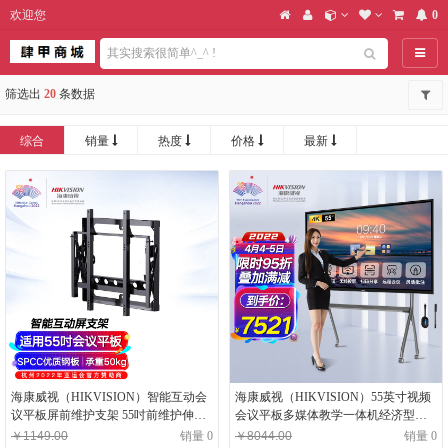
欢迎您
0
导航
筛选出
20
条数据
综合
销量
热度
价格
最新
海康威视（HIKVISION）智能互动会
海康威视（HIKVISION）55英寸视频
议平板屏前维护支架 55吋前维护伸缩
会议平板多媒体教学一体机经济型套
支架DS-D5ABKF1D-55
装可触控电子黑板白板显示屏多功能
￥1149.00
销量 0
￥8044.00
销量 0