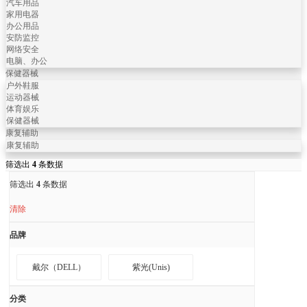
汽车用品
家用电器
办公用品
安防监控
网络安全
电脑、办公
保健器械
户外鞋服
运动器械
体育娱乐
保健器械
康复辅助
康复辅助
筛选出
4
条数据
筛选出
4
条数据
清除
品牌
戴尔（DELL）
紫光(Unis)
分类
永中Office
SCT