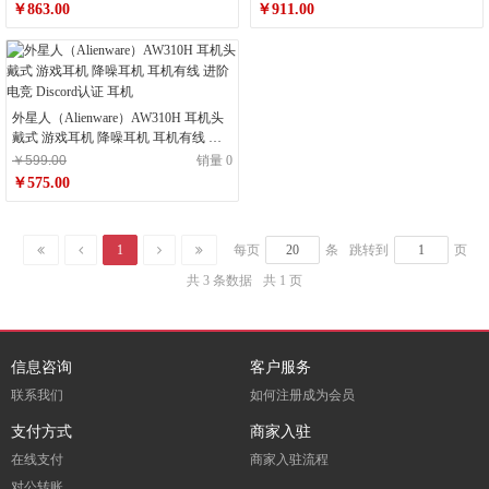
￥863.00
￥911.00
外星人（Alienware）AW310H 耳机头
戴式 游戏耳机 降噪耳机 耳机有线 进
阶电竞 Discord认证 耳机
￥599.00
销量 0
￥575.00
1
每页
条
跳转到
页
共 3 条数据
共 1 页
信息咨询
客户服务
联系我们
如何注册成为会员
支付方式
商家入驻
在线支付
商家入驻流程
对公转账