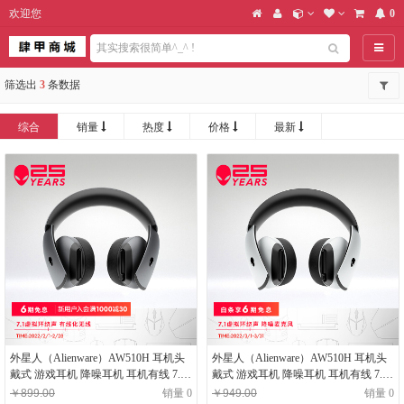
欢迎您
0
导航
筛选出
3
条数据
综合
销量
热度
价格
最新
外星人（Alienware）AW510H 耳机头
外星人（Alienware）AW510H 耳机头
戴式 游戏耳机 降噪耳机 耳机有线 7.1
戴式 游戏耳机 降噪耳机 耳机有线 7.1
虚拟环绕声 耳机 黑色
虚拟环绕声 耳机 白色
￥899.00
销量 0
￥949.00
销量 0