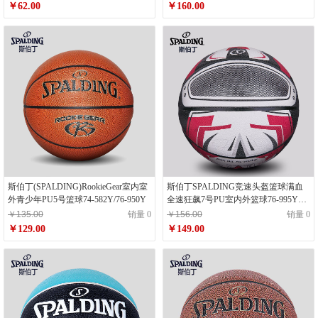
￥62.00
￥160.00
斯伯丁(SPALDING)RookieGear室内室
斯伯丁SPALDING竞速头盔篮球满血
外青少年PU5号篮球74-582Y/76-950Y
全速狂飙7号PU室内外篮球76-995Y红
色
￥135.00
销量 0
￥156.00
销量 0
￥129.00
￥149.00