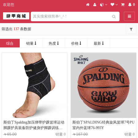
欢迎您
0
导航
筛选出
137
条数据
综合
销量
热度
价格
最新
斯伯丁Spalding加压绑带护踝篮球运动
斯伯丁SPALDING经典旋风篮球7号PU
脚踝护具装备防护健身护脚踝训练
室内外蓝球76-993Y
SP8001黑色均码
￥65.00
销量 0
￥167.00
销量 0