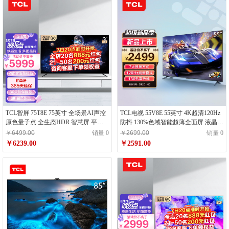
TCL智屏 75T8E 75英寸 全场景AI声控
TCL电视 55V8E 55英寸 4K超清120Hz
原色量子点 全生态HDR 智慧屏 平板
防抖 130%色域智能超薄全面屏 液晶平
电视机
板电视机 2+32G内存 双频WiFi
￥6499.00
销量 0
￥2699.00
销量 0
￥6239.00
￥2591.00