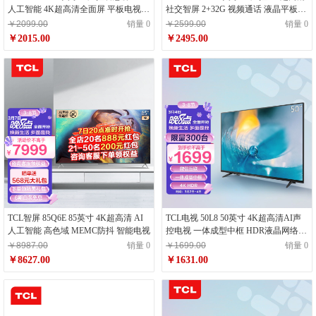
人工智能 4K超高清全面屏 平板电视
社交智屏 2+32G 视频通话 液晶平板电
云游戏电视
视 55英寸 55T88D
￥2099.00
销量 0
￥2599.00
销量 0
￥2015.00
￥2495.00
TCL智屏 85Q6E 85英寸 4K超高清 AI
TCL电视 50L8 50英寸 4K超高清AI声
人工智能 高色域 MEMC防抖 智能电视
控电视 一体成型中框 HDR液晶网络智
能电视机
￥8987.00
销量 0
￥1699.00
销量 0
￥8627.00
￥1631.00