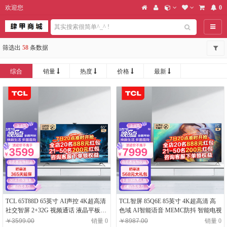
欢迎您
0
导航
筛选出
58
条数据
综合
销量
热度
价格
最新
TCL 65T88D 65英寸 AI声控 4K超高清
TCL智屏 85Q6E 85英寸 4K超高清 高
社交智屏 2+32G 视频通话 液晶平板电
色域 AI智能语音 MEMC防抖 智能电视
视 65英寸 65T88D
￥3599.00
销量 0
￥8987.00
销量 0