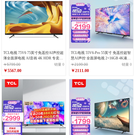
TCL电视 75V6 75英寸免遥控AI声控超
TCL电视 55V6-Pro 55英寸 免遥控超智
薄全面屏电视 AI音画 4K HDR 专卖店
慧AI声控 全面屏电视 2+16GB 4K液晶
专用
网络智能电视机
￥5799.00
销量 0
￥2199.00
销量 0
￥5567.00
￥2111.00