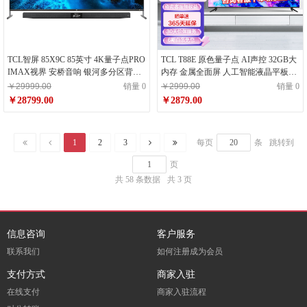
TCL智屏 85X9C 85英寸 4K量子点PRO
TCL T88E 原色量子点 AI声控 32GB大
IMAX视界 安桥音响 银河多分区背光
内存 金属全面屏 人工智能液晶平板电
全场景AI 线下同款 平板电视机
视机 55英寸 55T88E 量子点AI智屏 黑
￥29999.00
销量 0
￥2999.00
销量 0
色
￥28799.00
￥2879.00
1
2
3
每页
条
跳转到
页
共 58 条数据
共 3 页
信息咨询
客户服务
联系我们
如何注册成为会员
支付方式
商家入驻
在线支付
商家入驻流程