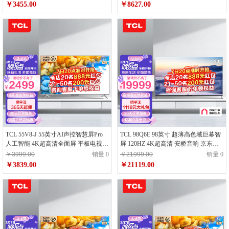
￥3455.00
￥8627.00
TCL 55V8-J 55英寸AI声控智慧屏Pro
TCL 98Q6E 98英寸 超薄高色域巨幕智
人工智能 4K超高清全面屏 平板电视
屏 120HZ 4K超高清 安桥音响 京东小
云游戏电视
家智能电视 IMAX巨幕电视 官方标配
￥3999.00
销量 0
￥21999.00
销量 0
￥3839.00
￥21119.00