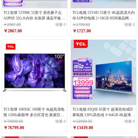
TCL智屏 55T88E 55英寸 原色量子点
TCL电视 55V6D 55英寸 4K超高清大内
AI声控 32G大内存 全面屏 液晶平板电
存AI声控电视 2+16GB HDR液晶网络
视
智能电视机 以旧换新
￥2987.00
销量 0
￥1799.00
销量 0
￥2867.00
￥1727.00
TCL智屏 100X6C 100英寸 4k超高清电
TCL电视 85Q9E 85英寸 超薄高色域巨
视 120Hz刷新率 多分区背光 家庭巨幕
幕电视 130%高色域 3+64GB 4K超薄全
私人影院 线下同款 平板电视机
面屏 液晶网络智能电视机 以旧换新
￥79999.00
销量 0
￥13999.00
销量 0
￥76799.00
￥13439.00