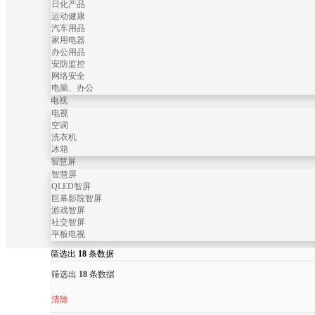
日化产品
运动健康
汽车用品
家用电器
办公用品
安防监控
网络安全
电脑、办公
电视
电视
空调
洗衣机
冰箱
智慧屏
智慧屏
QLED智屏
巨幕影院智屏
游戏智屏
社交智屏
平板电视
筛选出
18
条数据
筛选出
18
条数据
清除